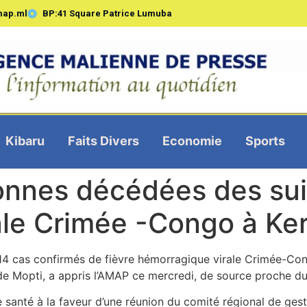
map.ml
BP:41 Square Patrice Lumuba
Kibaru
Faits Divers
Economie
Sports
onnes décédées des sui
ale Crimée -Congo à Ke
14 cas confirmés de fièvre hémorragique virale Crimée-Cong
re de Mopti, a appris l’AMAP ce mercredi, de source proche 
e santé à la faveur d’une réunion du comité régional de ges