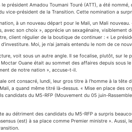
us le président Amadou Toumani Touré (ATT), a été nommé, di
du vice-président de la Transition. Cette nomination a surpri
mination, à un nouveau départ pour le Mali, un Mali nouvea
s, avec son choix », apprécie un sexagénaire, visiblement d
re, client régulier de la boutique de continuer : « Le présid
 d’investiture. Moi, je n’ai jamais entendu le nom de ce nouv
ure, voit sous un autre angle. Il se focalise, plutôt, sur l
Moctar Ouane était au sommet des affaires depuis sous le ré
ment de notre nation », accuse-t-il.
le ont consacré, lundi, leur gros titre à l’homme à la tête de
u Mali, a quand même titré là-dessus. « Mise en place des 
els candidats du M5-RFP (Mouvement du 05 juin-Rassembleme
faite au détriment des candidats du M5-RFP a surpris beauco
nsus (est) à sa place comme Premier ministre ». Aussi, le 
ansition.