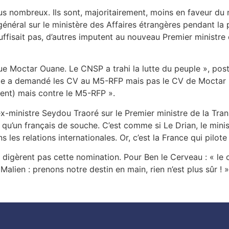
us nombreux. Ils sont, majoritairement, moins en faveur d
 général sur le ministère des Affaires étrangères pendant 
ffisait pas, d’autres imputent au nouveau Premier ministre d
octar Ouane. Le CNSP a trahi la lutte du peuple », poste 
junte a demandé les CV au M5-RFP mais pas le CV de Moctar 
ident) mais contre le M5-RFP ».
-ministre Seydou Traoré sur le Premier ministre de la Tran
qu’un français de souche. C’est comme si Le Drian, le minis
es relations internationales. Or, c’est la France qui pilote l
digèrent pas cette nomination. Pour Ben le Cerveau : « le c
alien : prenons notre destin en main, rien n’est plus sûr ! »