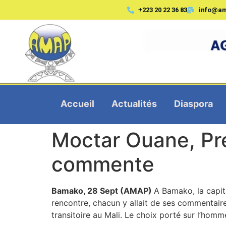
+223 20 22 36 83
info@a
Accueil
Actualités
Diaspora
Moctar Ouane, Pre
commente
Bamako, 28 Sept (AMAP)
A Bamako, la capita
rencontre, chacun y allait de ses commentai
transitoire au Mali. Le choix porté sur l’homm