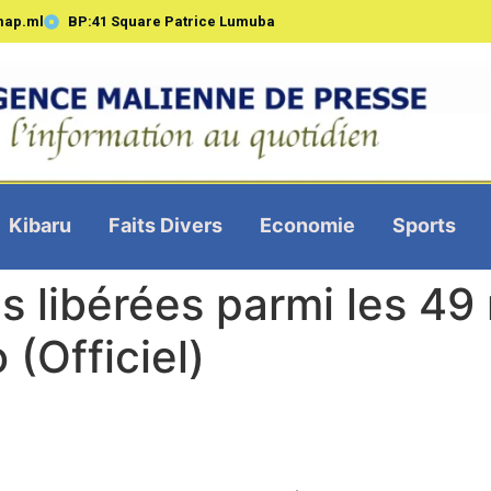
map.ml
BP:41 Square Patrice Lumuba
Kibaru
Faits Divers
Economie
Sports
s libérées parmi les 49 m
(Officiel)