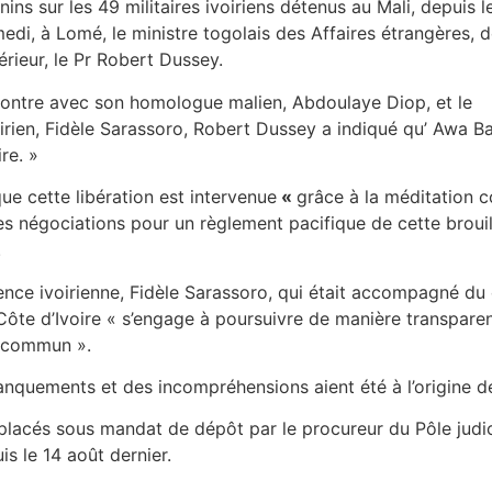
ins sur les 49 militaires ivoiriens détenus au Mali, depuis l
amedi, à Lomé, le ministre togolais des Affaires étrangères, 
térieur, le Pr Robert Dussey.
contre avec son homologue malien, Abdoulaye Diop, et le
voirien, Fidèle Sarassoro, Robert Dussey a indiqué qu’ Awa
re. »
ue cette libération est intervenue
«
grâce à la méditation c
es négociations pour un règlement pacifique de cette brouill
.
dence ivoirienne, Fidèle Sarassoro, qui était accompagné du
Côte d’Ivoire « s’engage à poursuivre de manière transparen
êt commun ».
anquements et des incompréhensions aient été à l’origine d
t placés sous mandat de dépôt par le procureur du Pôle judici
is le 14 août dernier.