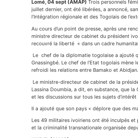
Lomé, 04 sept (AMAP)
Trois personnels fémin
juillet dernier, ont été libérées, a annoncé, s
l’Intégration régionale et des Togolais de l’ex
Au cours d’un point de presse, après une ren
ministre directeur de cabinet du président i
recouvré la liberté « dans un cadre humanitai
Le chef de la diplomatie togolaise a ajouté q
Gnassingbé. Le chef de l’Etat togolais mène l
refroidi les relations entre Bamako et Abidjan
Le ministre-directeur de cabinet de la prési
Lassina Doumbia, a dit, en substance, que la 
et les discussions sur tous les sujets d’intér
Il a ajouté que son pays « déplore que des m
Les 49 militaires ivoiriens ont été inculpés e
et la criminalité transnationale organisée depu