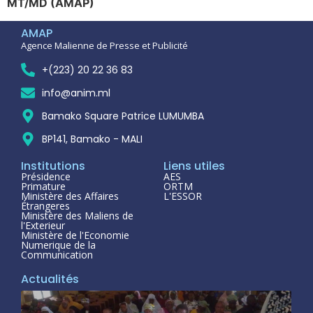
MT/MD (AMAP)
AMAP
Agence Malienne de Presse et Publicité
+(223) 20 22 36 83
info@anim.ml
Bamako Square Patrice LUMUMBA
BP141, Bamako - MALI
Institutions
Liens utiles
Présidence
AES
Primature
ORTM
Ministère des Affaires
L'ESSOR
Étrangeres
Ministère des Maliens de
l'Exterieur
Ministère de l'Economie
Numerique de la
Communication
Actualités