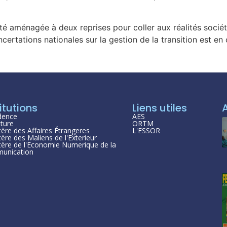
 été aménagée à deux reprises pour coller aux réalités socié
certations nationales sur la gestion de la transition est en 
itutions
Liens utiles
dence
AES
ture
ORTM
tère des Affaires Étrangeres
L'ESSOR
tère des Maliens de l'Exterieur
tère de l'Economie Numerique de la
unication