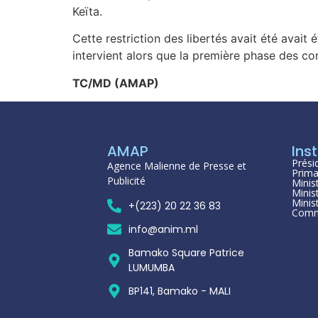
Keïta.
Cette restriction des libertés avait été avait
intervient alors que la première phase des con
TC/MD (AMAP)
AMAP
Inst
Prési
Agence Malienne de Presse et
Prima
Publicité
Minis
Minis
Minis
+(223) 20 22 36 83
Comm
info@anim.ml
Bamako Square Patrice
LUMUMBA
BP141, Bamako - MALI