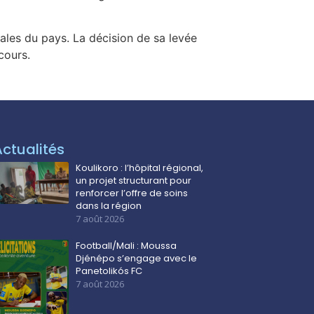
tales du pays. La décision de sa levée
cours.
Actualités
Koulikoro : l’hôpital régional,
un projet structurant pour
renforcer l’offre de soins
dans la région
7 août 2026
Football/Mali : Moussa
Djénépo s’engage avec le
Panetolikós FC
7 août 2026