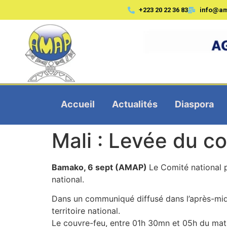
+223 20 22 36 83
info@a
Accueil
Actualités
Diaspora
Mali : Levée du c
Bamako, 6 sept (AMAP)
Le Comité national p
national.
Dans un communiqué diffusé dans l’après-midi,
territoire national.
Le couvre-feu, entre 01h 30mn et 05h du mati