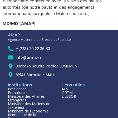
« en parfaite cohérence avec la vision des hautes
autorités (de notre pays) et des engagements
internationaux auxquels le Mali a souscrits.)
MD/MD (AMAP)
AMAP
Agence Malienne de Presse et Publicité
+(223) 20 22 36 83
info@anim.ml
Bamako Square Patrice LUMUMBA
BP141, Bamako - MALI
Institutions
Liens utiles
Présidence
AES
Primature
ORTM
Ministère des Affaires
L'ESSOR
Étrangeres
Ministère des Maliens de
l'Exterieur
Ministère de l'Economie
Numerique de la