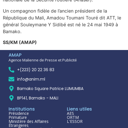
Un compagnon fidèle de l’ancien président de la
République du Mali, Amadou Toumani Touré dit ATT, le
général Souleymane Y Sidibé est né le 24 mai 1949 à
Bamako.
SS/KM (AMAP)
AMAP
Agence Malienne de Presse et Publicité
+(223) 20 22 36 83
info@anim.ml
Bamako Square Patrice LUMUMBA
BP141, Bamako - MALI
Institutions
Liens utiles
Présidence
AES
Primature
ORTM
Ministère des Affaires
L'ESSOR
Étrangeres