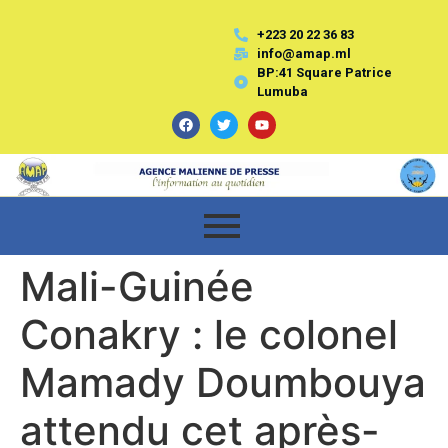
+223 20 22 36 83
info@amap.ml
BP:41 Square Patrice
Lumuba
Mali-Guinée
Conakry : le colonel
Mamady Doumbouya
attendu cet après-