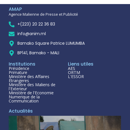
AMAP
Agence Malienne de Presse et Publicité
+(223) 20 22 36 83
info@anim.ml
Bamako Square Patrice LUMUMBA
BP141, Bamako - MALI
Institutions
Liens utiles
Présidence
AES
Primature
ORTM
Ministère des Affaires
L'ESSOR
Étrangeres
Ministère des Maliens de
l'Exterieur
Ministère de l'Economie
Numerique de la
Communication
Actualités