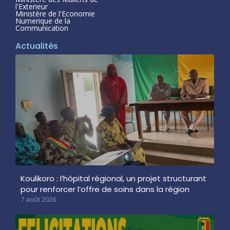
l'Exterieur
Ministère de l'Economie
Numerique de la
Communication
Actualités
Koulikoro : l’hôpital régional, un projet structurant
pour renforcer l’offre de soins dans la région
7 août 2026