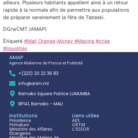
ailleurs. Plusieurs habitants appellent ainsi à un retour
rapide à la normale afin de permettre aux populations
de préparer sereinement la fête de Tabaski.
DG/wCMT (AMAP)
Étiqueté
#Mali Orange-Money #Macina #crise
#liquidités
AMAP
Agence Malienne de Presse et Publicité
+(223) 20 22 36 83
info@anim.ml
Bamako Square Patrice LUMUMBA
BP141, Bamako - MALI
Institutions
Liens utiles
Présidence
AES
Primature
ORTM
Ministère des Affaires
L'ESSOR
Étrangeres
Ministère des Maliens de