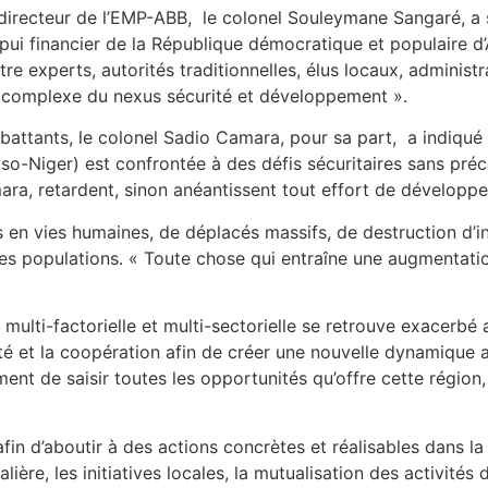
directeur de l’EMP-ABB,
le colonel Souleymane Sangaré, a 
ppui financier de la République démocratique et populaire d
e experts, autorités traditionnelles, élus locaux, administrate
on complexe du nexus sécurité et développement ».
battants, le colonel Sadio Camara, pour sa part,
a indiqué
aso-Niger) est confrontée à des défis sécuritaires sans préc
ra, retardent, sinon anéantissent tout effort de développem
es en vies humaines, de déplacés massifs, de destruction d
es populations. « Toute chose qui entraîne une augmentatio
multi-factorielle et multi-sectorielle se retrouve exacerbé 
ité et la coopération afin de créer une nouvelle dynamique 
nt de saisir toutes les opportunités qu’offre cette région, 
afin d’aboutir à des actions concrètes et réalisables dans l
ière, les initiatives locales, la mutualisation des activités 