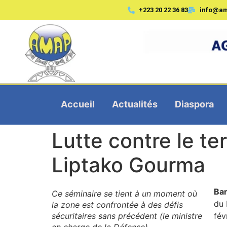
+223 20 22 36 83
info@a
Accueil
Actualités
Diaspora
Lutte contre le te
Liptako Gourma
Ba
Ce séminaire se tient à un moment où
du 
la zone est confrontée à des défis
sécuritaires sans précédent (le ministre
fév
en charge de la Défense)