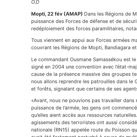
O.D
Mopti, 22 fév (AMAP)
Dans les Régions de Mo
puissance des Forces de défense et de sécurit
redéploiement des forces paramilitaires, notam
Tous viennent en appui aux Forces armées mal
couvrant les Régions de Mopti, Bandiagara et
Le commandant Ousmane Samassékou est le dire
signé en 2004 une convention avec l’état-majo
cause de la présence massive des groupes ter
nous allons reprendre les patrouilles dans le
et forêts, signalant que certains de ses agent
«Avant, nous ne pouvions pas travailler dans 
puissance de l’armée, les gens ont commencé 
qu’elles aient accès aux ressources naturelle
agissements des terroristes ont aussi considé
nationale (RN15) appelée route du Poisson qu
avait été fortement perturbé à cause de multi