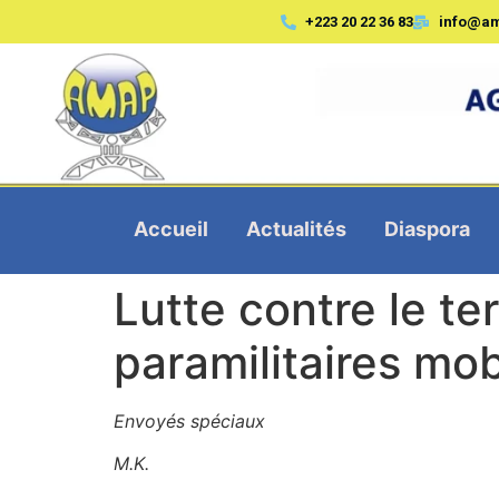
+223 20 22 36 83
info@a
Accueil
Actualités
Diaspora
Lutte contre le te
paramilitaires mob
Envoyés spéciaux
M.K.