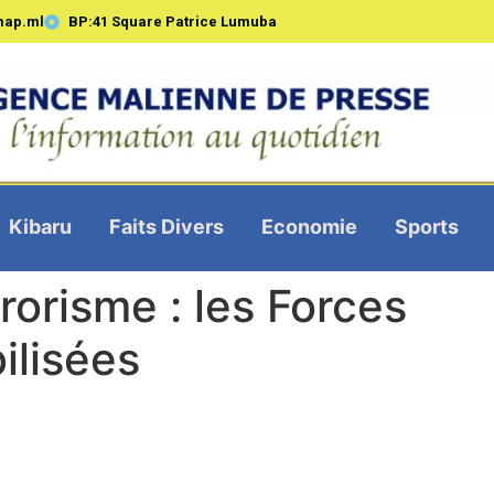
map.ml
BP:41 Square Patrice Lumuba
Kibaru
Faits Divers
Economie
Sports
rrorisme : les Forces
ilisées