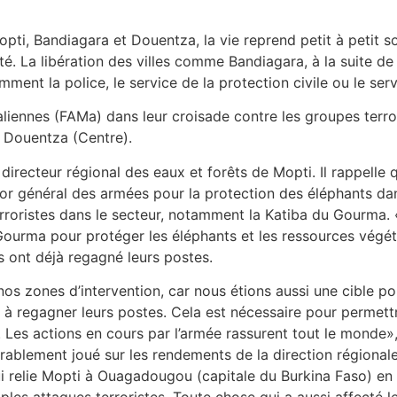
pti, Bandiagara et Douentza, la vie reprend petit à petit 
é. La libération des villes comme Bandiagara, à la suite d
ment la police, le service de la protection civile ou le serv
iennes (FAMa) dans leur croisade contre les groupes terrori
 Douentza (Centre).
cteur régional des eaux et forêts de Mopti. Il rappelle qu
r général des armées pour la protection des éléphants dans 
roristes dans le secteur, notamment la Katiba du Gourma. 
 Gourma pour protéger les éléphants et les ressources végét
s ont déjà regagné leurs postes.
nos zones d’intervention, car nous étions aussi une cible po
à regagner leurs postes. Cela est nécessaire pour permettre
s. Les actions en cours par l’armée rassurent tout le mond
rablement joué sur les rendements de la direction régionale
i relie Mopti à Ouagadougou (capitale du Burkina Faso) en
ples attaques terroristes. Toute chose qui a aussi affecté l