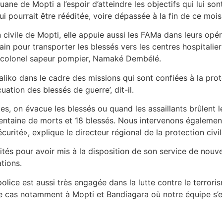
e de Mopti a l’espoir d’atteindre les objectifs qui lui sont 
 pourrait être rééditée, voire dépassée à la fin de ce mois
 civile de Mopti, elle appuie aussi les FAMa dans leurs opér
errain pour transporter les blessés vers les centres hospital
ant-colonel sapeur pompier, Namaké Dembélé.
liko dans le cadre des missions qui sont confiées à la prote
cuation des blessés de guerre’, dit-il.
stes, on évacue les blessés ou quand les assaillants brûlent l
rentaine de morts et 18 blessés. Nous intervenons également
urité», explique le directeur régional de la protection civi
ités pour avoir mis à la disposition de son service de nou
tions.
 police est aussi très engagée dans la lutte contre le terror
t le cas notamment à Mopti et Bandiagara où notre équipe s’