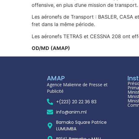
offensive, en plus d’une mission de transpo
Les aéronefs de Transport : BASLER, CASA et 
fret dans la même période.
Les aéronefs TETRAS et CESSNA 208 ont effe
OD/MD (AMAP)
AMAP
Inst
Prési
Agence Malienne de Presse et
Prima
Publicité
Minis
Minis
Minis
+(223) 20 22 36 83
Comm
info@anim.ml
Bamako Square Patrice
LUMUMBA
BP141, Bamako - MALI