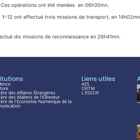
rt. Ces opérations ont été menées en 06h35mn.
Y-12 ont effectué trois missions de transport, en 14h02mn
ctué dix missions de reconnaissance en 26h41mn.
itutions
Liens utiles
dence
AES
ture
ORTM
tère des Affaires Étrangeres
L'ESSOR
tère des Maliens de l'Exterieur
tère de l'Economie Numerique de la
unication