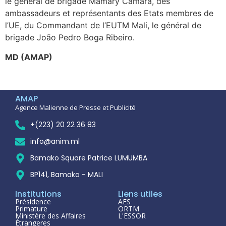
le général de brigade Mamary Camara
,
des
ambassadeurs et représentants des Etats membres de
l’UE, du Commandant de l’EUTM Mali, le général de
brigade João Pedro Boga Ribeiro.
MD (AMAP)
AMAP
Agence Malienne de Presse et Publicité
+(223) 20 22 36 83
info@anim.ml
Bamako Square Patrice LUMUMBA
BP141, Bamako - MALI
Institutions
Liens utiles
Présidence
AES
Primature
ORTM
Ministère des Affaires
L'ESSOR
Étrangeres