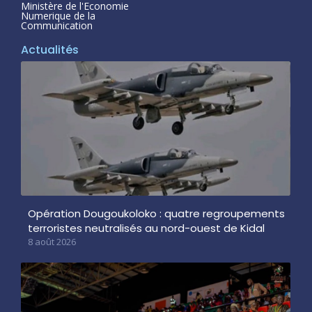
Ministère de l'Economie
Numerique de la
Communication
Actualités
Opération Dougoukoloko : quatre regroupements
terroristes neutralisés au nord-ouest de Kidal
8 août 2026