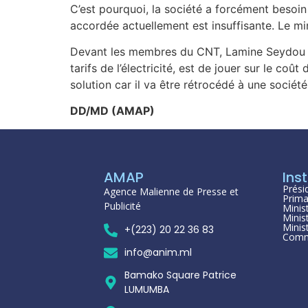
C’est pourquoi, la société a forcément besoin
accordée actuellement est insuffisante. Le mi
Devant les membres du CNT, Lamine Seydou Tra
tarifs de l’électricité, est de jouer sur le co
solution car il va être rétrocédé à une société 
DD/MD (AMAP)
AMAP
Inst
Prési
Agence Malienne de Presse et
Prima
Publicité
Minis
Minis
Minis
+(223) 20 22 36 83
Comm
info@anim.ml
Bamako Square Patrice
LUMUMBA