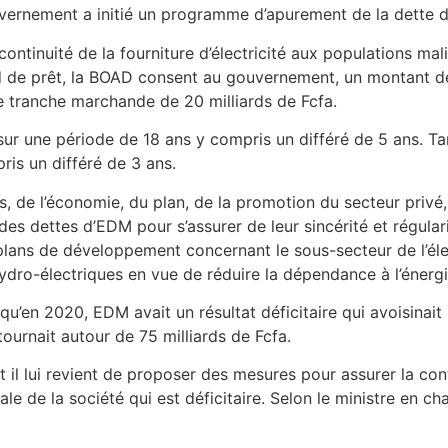
ernement a initié un programme d’apurement de la dette de
a continuité de la fourniture d’électricité aux populations m
 de prêt, la BOAD consent au gouvernement, un montant de 
e tranche marchande de 20 milliards de Fcfa.
ur une période de 18 ans y compris un différé de 5 ans. T
is un différé de 3 ans.
, de l’économie, du plan, de la promotion du secteur privé
 dettes d’EDM pour s’assurer de leur sincérité et régularit
plans de développement concernant le sous-secteur de l’éle
hydro-électriques en vue de réduire la dépendance à l’énerg
’en 2020, EDM avait un résultat déficitaire qui avoisinait 8
urnait autour de 75 milliards de Fcfa.
 et il lui revient de proposer des mesures pour assurer la co
e de la société qui est déficitaire. Selon le ministre en ch