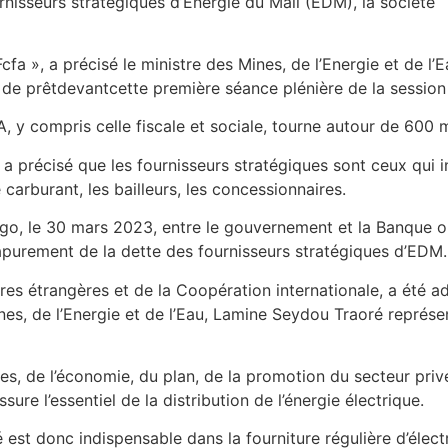
nisseurs stratégiques d’Energie du Mali (EDM), la société
fa », a précisé le ministre des Mines, de l’Energie et de l’E
de prêtdevantcette première séance plénière de la session 
A, y compris celle fiscale et sociale, tourne autour de 600 m
au a précisé que les fournisseurs stratégiques sont ceux qui
 carburant, les bailleurs, les concessionnaires.
ogo, le 30 mars 2023, entre le gouvernement et la Banque 
purement de la dette des fournisseurs stratégiques d’EDM.
faires étrangères et de la Coopération internationale, a été a
Mines, de l’Energie et de l’Eau, Lamine Seydou Traoré repré
s, de l’économie, du plan, de la promotion du secteur privé
ure l’essentiel de la distribution de l’énergie électrique.
 est donc indispensable dans la fourniture régulière d’élect