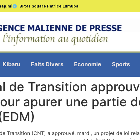
map.ml
BP:41 Square Patrice Lumuba
Kibaru
Faits Divers
Economie
Sports
al de Transition approu
pour apurer une partie d
 (EDM)
e Transition (CNT) a approuvé, mardi, un projet de loi relat