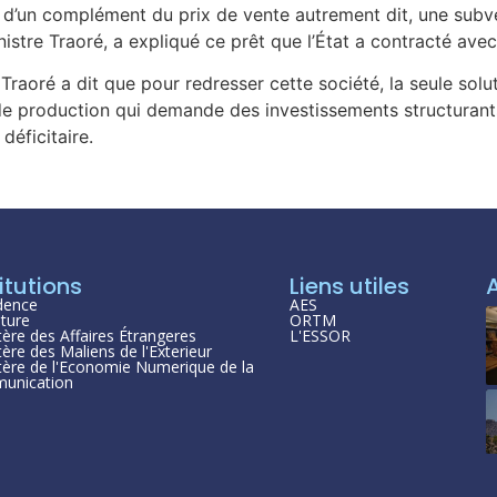
 d’un complément du prix de vente autrement dit, une subvent
nistre Traoré, a expliqué ce prêt que l’État a contracté av
oré a dit que pour redresser cette société, la seule solut
ût de production qui demande des investissements structurants
déficitaire.
itutions
Liens utiles
dence
AES
ture
ORTM
tère des Affaires Étrangeres
L'ESSOR
tère des Maliens de l'Exterieur
tère de l'Economie Numerique de la
unication