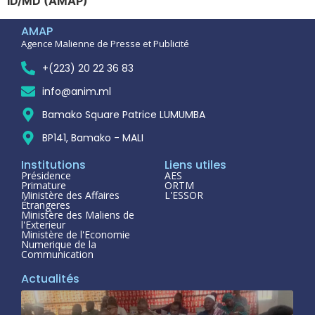
ID/MD (AMAP)
AMAP
Agence Malienne de Presse et Publicité
+(223) 20 22 36 83
info@anim.ml
Bamako Square Patrice LUMUMBA
BP141, Bamako - MALI
Institutions
Liens utiles
Présidence
AES
Primature
ORTM
Ministère des Affaires
L'ESSOR
Étrangeres
Ministère des Maliens de
l'Exterieur
Ministère de l'Economie
Numerique de la
Communication
Actualités