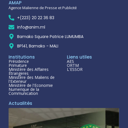
AMAP
Agence Malienne de Presse et Publicité
+(223) 20 22 36 83
info@anim.ml
Bamako Square Patrice LUMUMBA
BP141, Bamako - MALI
Institutions
Liens utiles
Présidence
AES
Primature
ORTM
Ministère des Affaires
L'ESSOR
Étrangeres
Ministère des Maliens de
l'Exterieur
Ministère de l'Economie
Numerique de la
Communication
Actualités