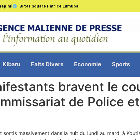
map.ml
BP:41 Square Patrice Lumuba
Kibaru
Faits Divers
Economie
Sports
ifestants bravent le co
missariat de Police et
 sortis massivement dans la nuit du lundi au mardi à Koutial