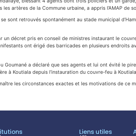
allaye, blessant 4 agents dont trois policiers et un gard
s les artères de la Commune urbaine, a appris l’AMAP de so
 se sont retrouvés spontanément au stade municipal d’Hamd
un décret pris en conseil de ministres instaurant le couvre-
ifestants ont érigé des barricades en plusieurs endroits 
u Goumané a déclaré que ses agents et lui ont évité le pir
ère à Koutiala depuis l’instauration du couvre-feu à Koutiala
naître les circonstances exactes et les motivations de ce
itutions
Liens utiles