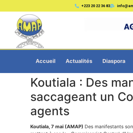
+223 20 22 36 83
info@a
Accueil
Actualités
Diaspora
Koutiala : Des man
saccageant un Com
agents
Koutiala, 7 mai (AMAP)
Des manifestants sont