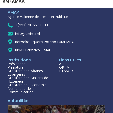
KM (AMAP)
AMAP
Agence Malienne de Presse et Publicité
+(223) 20 22 36 83
info@anim.ml
Bamako Square Patrice LUMUMBA
BP141, Bamako - MALI
Institutions
Liens utiles
Présidence
AES
Primature
ORTM
Ministère des Affaires
L'ESSOR
Étrangeres
Ministère des Maliens de
l'Exterieur
Ministère de l'Economie
Numerique de la
Communication
Actualités