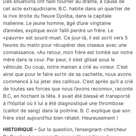
Des situations ont failli tourner au drame, à cause de
cet acte extrajudiciaire. B.C. habite dans un quartier de
la rive droite du fleuve Djoliba, dans la capitale
malienne. Le jeune homme, âgé d’une vingtaine
d’années, explique avoir failli perdre un frère. Le
«pauvre» est sourd-muet. Ce jour-là, il est sorti vers 5
heures du matin pour récupérer des oiseaux avec une
connaissance. «Au retour, mon frère est tombé sur notre
mère dans la cour. Par peur, il s’est glissé sous le
véhicule. Du coup, notre maman a crié au voleur. C’est
ainsi que pour le faire sortir de sa cachette, nous avons
commencé à lui jeter des cailloux. C’est après qu’il a crié
de toutes ses forces que nous l’avons reconnu», raconte
B.C, en hochant la tête. Il avait été blessé et transporté
à l’hôpital où il lui a été diagnostiqué une thrombose
(caillot de sang) dans la poitrine. B. C explique que son
frère s’est aujourd’hui bien rétabli. Heureusement !
HISTORIQUE –
Sur la question, l’enseignant-chercheur