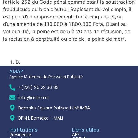
l’article 252 du Code pénal comme étant la soustraction
frauduleuse du bien d’autrui. S’agissant du vol simple, il
est puni d’un emprisonnement d’un à cinq ans et/ou
d’une amende de 180.000 à 1.800.000 Fcfa. Quant au
vol qualifié, la peine est de 5 à 20 ans de réclusion, de
la réclusion à perpétuité ou pire de la peine de mort.
D.
AMAP
Agence Malienne de Presse et Publicité
+(223) 20 22 36 83
info@anim.ml
Bamako Square Patrice LUMUMBA
BP141, Bamako - MALI
Institutions
Liens utiles
Présidence
AES