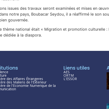
tions issues des travaux seront examinées et mises en œuvr
 dans notre pays, Boubacar Seydou, il a réaffirmé le son s
bien gouvernée.
 thème national était « Migration et promotion culturelle : 
rée dédiée à la diaspora.
itutions
Liens utiles
dence
AES
ture
ORTM
tère des Affaires Étrangeres
L'ESSOR
tère des Maliens de l'Exterieur
tère de l'Economie Numerique de la
unication