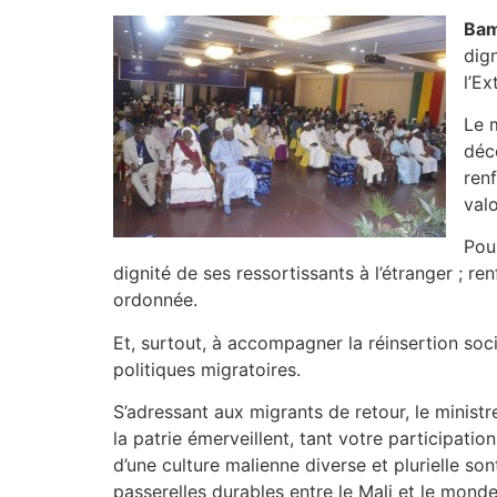
Bam
dign
l’Ex
Le m
déc
ren
valo
Pou
dignité de ses ressortissants à l’étranger ; re
ordonnée.
Et, surtout, à accompagner la réinsertion soc
politiques migratoires.
S’adressant aux migrants de retour, le ministr
la patrie émerveillent, tant votre participatio
d’une culture malienne diverse et plurielle s
passerelles durables entre le Mali et le monde