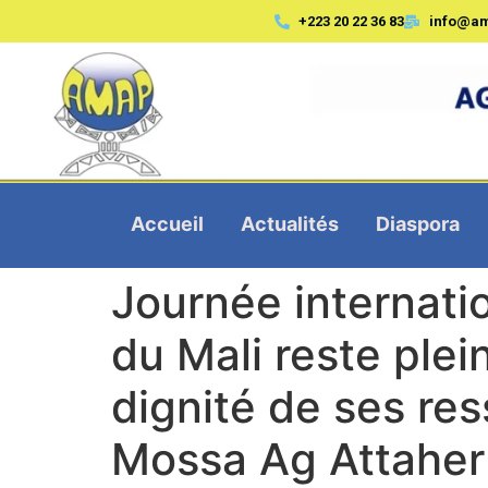
+223 20 22 36 83
info@a
Accueil
Actualités
Diaspora
Journée internati
du Mali reste plei
dignité de ses ress
Mossa Ag Attaher