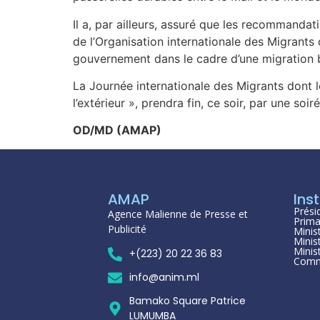
Il a, par ailleurs, assuré que les recommanda
de l’Organisation internationale des Migrants
gouvernement dans le cadre d’une migration 
La Journée internationale des Migrants dont le
l’extérieur », prendra fin, ce soir, par une soi
OD/MD (AMAP)
AMAP
Inst
Prési
Agence Malienne de Presse et
Prima
Publicité
Minis
Minis
Minis
+(223) 20 22 36 83
Comm
info@anim.ml
Bamako Square Patrice
LUMUMBA