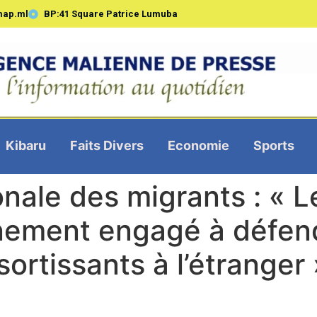
map.ml
BP:41 Square Patrice Lumuba
Kibaru
Faits Divers
Economie
Sports
onale des migrants : «
nement engagé à défendr
ortissants à l’étranger »