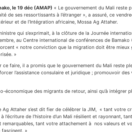
ako, le 19 déc (AMAP)
« Le gouvernement du Mali reste pl
ité de ses ressortissants à l’étranger », a assuré, ce vendr
térieur et de l’Intégration africaine, Mossa Ag Attaher.
inistre qui s’exprimait, à la clôture de la Journée internati
embre, au Centre international de conférences de Bamako 
forcent « notre conviction que la migration doit être mieu
risée. »
r ce faire, il a promis que le gouvernement du Mali reste pl
nforcer l’assistance consulaire et juridique ; promouvoir des
io-économique des migrants de retour, ainsi qu’à intégrer p
e Ag Attaher s’est dit fier de célébrer la JIM, « tant votre
n à l’écriture de l’histoire d’un Mali résilient et rayonnant,
ont remarquables, tant votre attachement à nos valeurs et vo
 fascinent. »