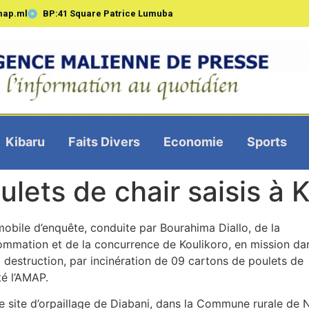
map.ml
BP:41 Square Patrice Lumuba
Kibaru
Faits Divers
Economie
Sports
ulets de chair saisis à
obile d’enquête, conduite par Bourahima Diallo, de la
ommation et de la concurrence de Koulikoro, en mission da
 destruction, par incinération de 09 cartons de poulets de
té l’AMAP.
 le site d’orpaillage de Diabani, dans la Commune rurale de