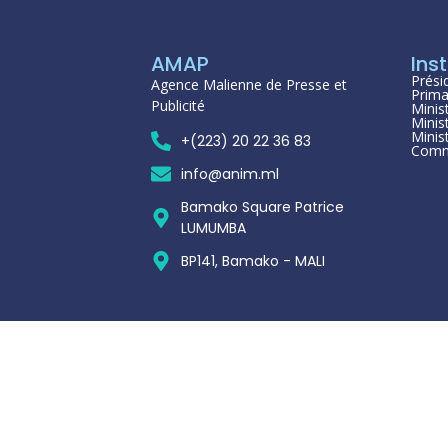
AMAP
Inst
Prési
Agence Malienne de Presse et
Prima
Publicité
Minis
Minis
Minis
+(223) 20 22 36 83
Comm
info@anim.ml
Bamako Square Patrice
LUMUMBA
BP141, Bamako - MALI