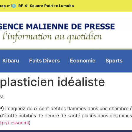
map.ml
BP:41 Square Patrice Lumuba
Kibaru
Faits Divers
Economie
Sports
plasticien idéaliste
IA
AP)
Imaginez deux cent petites flammes dans une chambre écl
étoffe imbibés de beurre de karité placés dans des minus
tp://lessor.ml
)