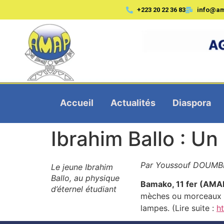
+223 20 22 36 83
info@a
Accueil
Actualités
Diaspora
Ibrahim Ballo : Un 
Par Youssouf DOUMB
Le jeune Ibrahim
Ballo, au physique
Bamako, 11 fer (AM
d’éternel étudiant
mèches ou morceaux d’
lampes. (Lire suite :
ht