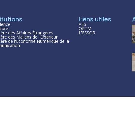
itutions
Liens utiles
dence
AES
ture
ORTM
tère des Affaires Étrangeres
L'ESSOR
tère des Maliens de l'Exterieur
tère de l'Economie Numerique de la
unication