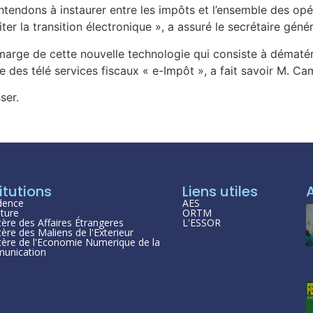
entendons à instaurer entre les impôts et l’ensemble des o
iliter la transition électronique », a assuré le secrétaire 
 marge de cette nouvelle technologie qui consiste à dématéri
me des télé services fiscaux « e-Impôt », a fait savoir M. Ca
ser.
itutions
Liens utiles
dence
AES
ture
ORTM
tère des Affaires Étrangeres
L'ESSOR
tère des Maliens de l'Exterieur
tère de l'Economie Numerique de la
unication