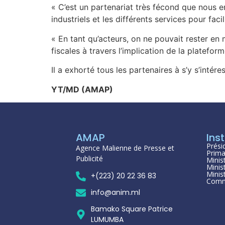
« C’est un partenariat très fécond que nous 
industriels et les différents services pour fac
« En tant qu’acteurs, on ne pouvait rester en
fiscales à travers l’implication de la platefor
Il a exhorté tous les partenaires à s’y s’intéres
YT/MD (AMAP)
AMAP
Inst
Prési
Agence Malienne de Presse et
Prima
Publicité
Minis
Minis
Minis
+(223) 20 22 36 83
Comm
info@anim.ml
Bamako Square Patrice
LUMUMBA