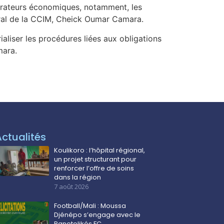
pérateurs économiques, notamment, les
général de la CCIM, Cheick Oumar Camara.
aliser les procédures liées aux obligations
mara.
Actualités
Koulikoro : l’hôpital régional,
un projet structurant pour
renforcer l’offre de soins
dans la région
7 août 2026
Football/Mali : Moussa
Djénépo s’engage avec le
Panetolikós FC