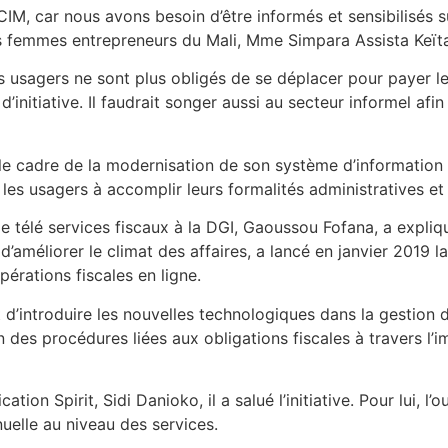
CCIM, car nous avons besoin d’être informés et sensibilisés s
des femmes entrepreneurs du Mali, Mme Simpara Assista Keït
r les usagers ne sont plus obligés de se déplacer pour payer 
’initiative. Il faudrait songer aussi au secteur informel afin
 le cadre de la modernisation de son système d’information 
er les usagers à accomplir leurs formalités administratives et
le télé services fiscaux à la DGI, Gaoussou Fofana, a expliqu
d’améliorer le climat des affaires, a lancé en janvier 2019 l
pérations fiscales en ligne.
est d’introduire les nouvelles technologiques dans la gestio
n des procédures liées aux obligations fiscales à travers l’
on Spirit, Sidi Danioko, il a salué l’initiative. Pour lui, l’
uelle au niveau des services.