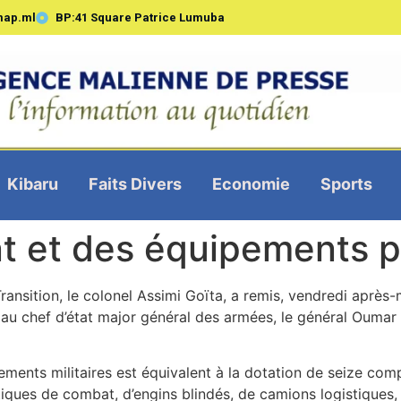
map.ml
BP:41 Square Patrice Lumuba
Kibaru
Faits Divers
Economie
Sports
nt et des équipements p
Transition, le colonel Assimi Goïta, a remis, vendredi aprè
 au chef d’état major général des armées, le général Oumar D
pements militaires est équivalent à la dotation de seize co
ques de combat, d’engins blindés, de camions logistiques, 