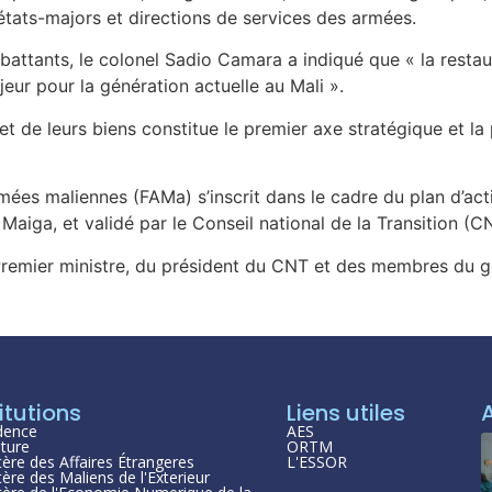
 états-majors et directions de services des armées.
attants, le colonel Sadio Camara a indiqué que « la restaura
ajeur pour la génération actuelle au Mali ».
et de leurs biens constitue le premier axe stratégique et la 
ées maliennes (FAMa) s’inscrit dans le cadre du plan d’acti
Maiga, et validé par le Conseil national de la Transition (C
Premier ministre, du président du CNT et des membres du 
itutions
Liens utiles
dence
AES
ture
ORTM
tère des Affaires Étrangeres
L'ESSOR
tère des Maliens de l'Exterieur