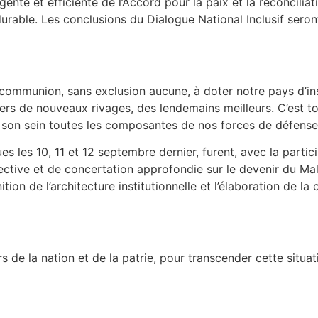
gente et efficiente de l’Accord pour la paix et la réconcilia
durable. Les conclusions du Dialogue National Inclusif sero
 communion, sans exclusion aucune, à doter notre pays d’ins
vers de nouveaux rivages, des lendemains meilleurs. C’est 
n son sein toutes les composantes de nos forces de défense 
s les 10, 11 et 12 septembre dernier, furent, avec la partic
ective et de concertation approfondie sur le devenir du Mali
nition de l’architecture institutionnelle et l’élaboration de la
urs de la nation et de la patrie, pour transcender cette situ