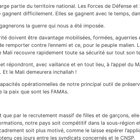
arge partie du territoire national. Les Forces de Défense et
gagnent difficilement. Elles se gagnent avec le temps, dans
gagnerons la guerre qui nous a été imposée.
rité doivent être davantage mobilisées, formées, aguerries e
 de remporter contre l’ennemi et ce, pour le peuple malien. 
 Mali recouvre rapidement toute sa sécurité sur tout son ter
 répondront, avec vaillance et en tout lieu, à l’appel du Ma
 Et le Mali demeurera inchallah !
apacités opérationnelles de notre principal outil de préser
de la paix que sont les FAMAs.
t que par le recrutement massif de filles et de garçons, elle re
ormations, notre pays soit compétitif dans la sous-région et 
ncadrement soit plus motivé, comme le laisse espérer l’appli
btenu ces jours entre les syndicats concernés et le CNSP.