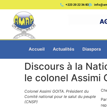
+223 20 22 36 83
info@a
Accueil
Actualités
Diaspora
Discours à la Nat
le colonel Assimi
Che
Colonel Assimi GOITA. Président du
Comité national pour le salut du peuple
Par
(CNSP)
rep