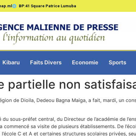
map.ml
BP:41 Square Patrice Lumuba
Kibaru
Faits Divers
Economie
Sports
se partielle non satisfai
gion de Dioila, Dedeou Bagna Maiga, a fait, mardi, un const
 du sous-préfet central, du Directeur de l’académie de l’en
 a commencé sa visite de plusieurs établissements. De l’éc
’école C et A et certaines structures scolaires privées, seul