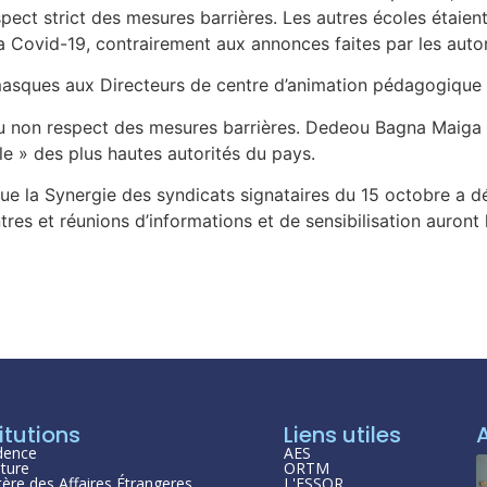
espect strict des mesures barrières. Les autres écoles étaien
a Covid-19, contrairement aux annonces faites par les autor
s masques aux Directeurs de centre d’animation pédagogiqu
u non respect des mesures barrières. Dedeou Bagna Maiga a 
le » des plus hautes autorités du pays.
e la Synergie des syndicats signataires du 15 octobre a d
es et réunions d’informations et de sensibilisation auront l
itutions
Liens utiles
dence
AES
ture
ORTM
tère des Affaires Étrangeres
L'ESSOR