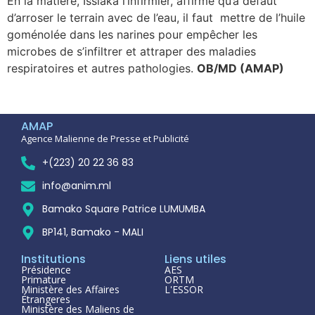
En la matière, Issiaka l’infirmier, affirme qu’à défaut
d’arroser le terrain avec de l’eau, il faut mettre de l’huile
goménolée dans les narines pour empêcher les
microbes de s’infiltrer et attraper des maladies
respiratoires et autres pathologies.
OB/MD (AMAP)
AMAP
Agence Malienne de Presse et Publicité
+(223) 20 22 36 83
info@anim.ml
Bamako Square Patrice LUMUMBA
BP141, Bamako - MALI
Institutions
Liens utiles
Présidence
AES
Primature
ORTM
Ministère des Affaires
L'ESSOR
Étrangeres
Ministère des Maliens de