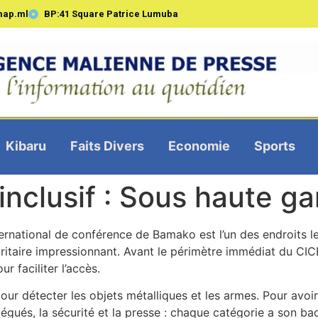
map.ml
BP:41 Square Patrice Lumuba
Kibaru
Faits Divers
Economie
Sports
inclusif : Sous haute g
ernational de conférence de Bamako est l’un des endroits les
ritaire impressionnant. Avant le périmètre immédiat du CICB
r faciliter l’accès.
pour détecter les objets métalliques et les armes. Pour avoir 
légués, la sécurité et la presse : chaque catégorie a son ba