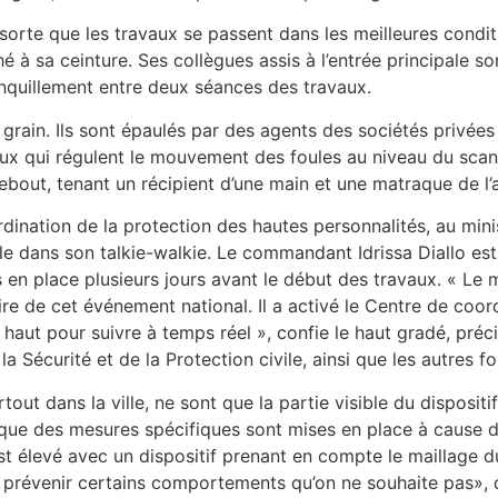
rte que les travaux se passent dans les meilleures conditi
é à sa ceinture. Ses collègues assis à l’entrée principale s
ranquillement entre deux séances des travaux.
au grain. Ils sont épaulés par des agents des sociétés privée
 eux qui régulent le mouvement des foules au niveau du sca
ebout, tenant un récipient d’une main et une matraque de l’a
dination de la protection des hautes personnalités, au minist
le dans son talkie-walkie. Le commandant Idrissa Diallo es
s en place plusieurs jours avant le début des travaux. « Le m
taire de cet événement national. Il a activé le Centre de coor
ès haut pour suivre à temps réel », confie le haut gradé, pr
la Sécurité et de la Protection civile, ainsi que les autres 
out dans la ville, ne sont que la partie visible du dispositif 
tant que des mesures spécifiques sont mises en place à cause
est élevé avec un dispositif prenant en compte le maillage 
e prévenir certains comportements qu’on ne souhaite pas», di