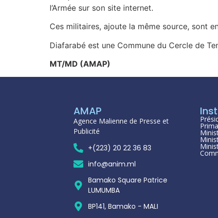
l’Armée sur son site internet.
Ces militaires, ajoute la même source, sont e
Diafarabé est une Commune du Cercle de Ten
MT/MD (AMAP)
AMAP
Inst
Prési
Agence Malienne de Presse et
Prima
Publicité
Minis
Minis
Minis
+(223) 20 22 36 83
Comm
info@anim.ml
Bamako Square Patrice
LUMUMBA
BP141, Bamako - MALI