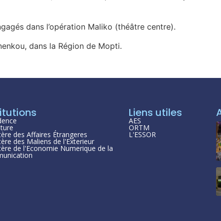
ngagés dans l’opération Maliko (théâtre centre).
enkou, dans la Région de Mopti.
itutions
Liens utiles
dence
AES
ture
ORTM
tère des Affaires Étrangeres
L'ESSOR
tère des Maliens de l'Exterieur
tère de l'Economie Numerique de la
unication