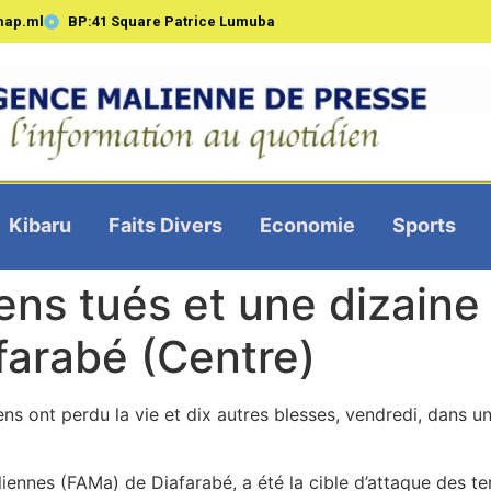
map.ml
BP:41 Square Patrice Lumuba
Kibaru
Faits Divers
Economie
Sports
ens tués et une dizaine
farabé (Centre)
ns ont perdu la vie et dix autres blesses, vendredi, dans un
ennes (FAMa) de Diafarabé, a été la cible d’attaque des ter