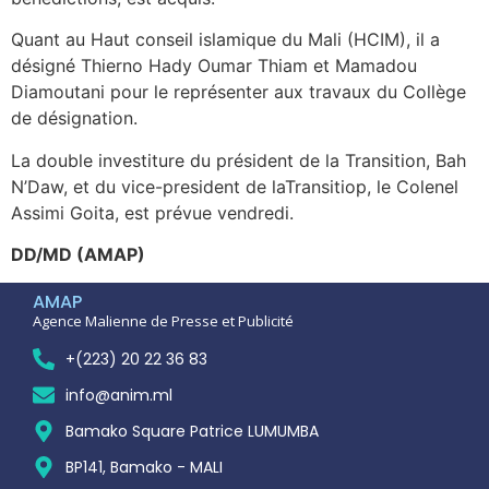
Quant au Haut conseil islamique du Mali (HCIM), il a
désigné Thierno Hady Oumar Thiam et Mamadou
Diamoutani pour le représenter aux travaux du Collège
de désignation.
La double investiture du président de la Transition, Bah
N’Daw, et du vice-president de laTransitiop, le Colenel
Assimi Goita, est prévue vendredi.
DD/MD (AMAP)
AMAP
Agence Malienne de Presse et Publicité
+(223) 20 22 36 83
info@anim.ml
Bamako Square Patrice LUMUMBA
BP141, Bamako - MALI