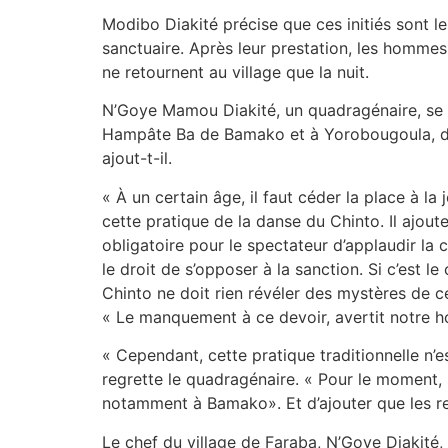
Modibo Diakité précise que ces initiés sont le
sanctuaire. Après leur prestation, les hommes
ne retournent au village que la nuit.
N’Goye Mamou Diakité, un quadragénaire, se 
Hampâte Ba de Bamako et à Yorobougoula, dans l
ajout-t-il.
« À un certain âge, il faut céder la place à la
cette pratique de la danse du Chinto. Il ajout
obligatoire pour le spectateur d’applaudir la 
le droit de s’opposer à la sanction. Si c’est 
Chinto ne doit rien révéler des mystères de ce
« Le manquement à ce devoir, avertit notre ho
« Cependant, cette pratique traditionnelle n’
regrette le quadragénaire. « Pour le moment, se
notamment à Bamako». Et d’ajouter que les ress
Le chef du village de Faraba, N’Goye Diakité,