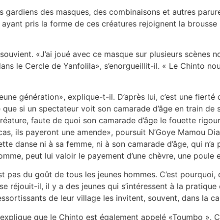
s gardiens des masques, des combinaisons et autres parures.
 ayant pris la forme de ces créatures rejoignent la brouss
souvient. «J’ai joué avec ce masque sur plusieurs scènes 
e Cercle de Yanfolila», s’enorgueillit-il. « Le Chinto nous 
 jeune génération», explique-t-il. D’après lui, c’est une fie
e que si un spectateur voit son camarade d’âge en train de s
créature, faute de quoi son camarade d’âge le fouette rigour
le cas, ils payeront une amende», poursuit N’Goye Mamou Dia
tte danse ni à sa femme, ni à son camarade d’âge, qui n’a p
mme, peut lui valoir le payement d’une chèvre, une poule e
est pas du goût de tous les jeunes hommes. C’est pourquoi, c
 réjouit-il, il y a des jeunes qui s’intéressent à la pratiqu
ortissants de leur village les invitent, souvent, dans la ca
 explique que le Chinto est également appelé «Toumbo ». Cet