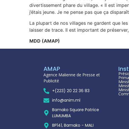
divertissement phare du village. « Il est imp
j’étais jeune. Je ne pense pas que ça disparaît
La plupart de nos villages ne gardent que les 
laisser de trace. Il est important de préserve
MDD (AMAP)
AMAP
Inst
Prési
Agence Malienne de Presse et
Prima
Publicité
Minis
Minis
Minis
+(223) 20 22 36 83
Comm
info@anim.ml
Bamako Square Patrice
LUMUMBA
BP141, Bamako - MALI