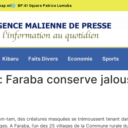
map.ml
BP:41 Square Patrice Lumuba
Kibaru
Faits Divers
Economie
Sports
 Faraba conserve jalo
am-tam, des créatures masquées se trémoussent tenant dans
 tiges. A Faraba, l’un des 25 villages de la Commune rurale 