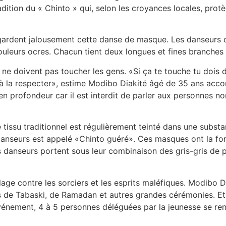
dition du « Chinto » qui, selon les croyances locales, protè
 gardent jalousement cette danse de masque. Les danseurs c
ouleurs ocres. Chacun tient deux longues et fines branches d
es ne doivent pas toucher les gens. «Si ça te touche tu doi
 à la respecter», estime Modibo Diakité âgé de 35 ans acco
n profondeur car il est interdit de parler aux personnes non
e tissu traditionnel est régulièrement teinté dans une subst
s danseurs est appelé «Chinto guéré». Ces masques ont la 
les danseurs portent sous leur combinaison des gris-gris de 
illage contre les sorciers et les esprits maléfiques. Modibo Di
es de Tabaski, de Ramadan et autres grandes cérémonies. Et
 événement, 4 à 5 personnes déléguées par la jeunesse se re