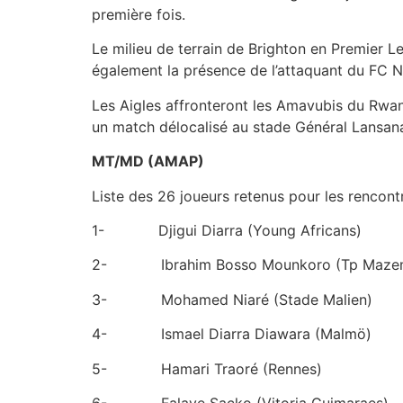
première fois.
Le milieu de terrain de Brighton en Premier L
également la présence de l’attaquant du FC Nan
Les Aigles affronteront les Amavubis du Rwan
un match délocalisé au stade Général Lansa
MT/MD (AMAP)
Liste des 26 joueurs retenus pour les rencon
1- Djigui Diarra (Young Africans)
2- Ibrahim Bosso Mounkoro (Tp Maze
3- Mohamed Niaré (Stade Malien)
4- Ismael Diarra Diawara (Malmö)
5- Hamari Traoré (Rennes)
6- Falaye Sacko (Vitoria Guimaraes)