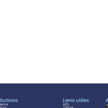
itutions
Liens utiles
dence
AES
ture
ORTM