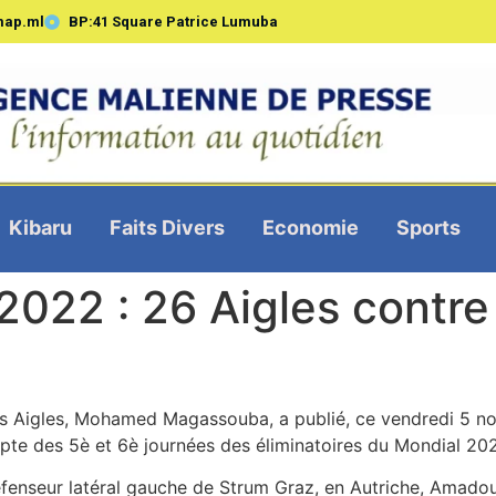
map.ml
BP:41 Square Patrice Lumuba
Kibaru
Faits Divers
Economie
Sports
022 : 26 Aigles contre
s Aigles, Mohamed Magassouba, a publié, ce vendredi 5 nov
pte des 5è et 6è journées des éliminatoires du Mondial 20
défenseur latéral gauche de Strum Graz, en Autriche, Amado