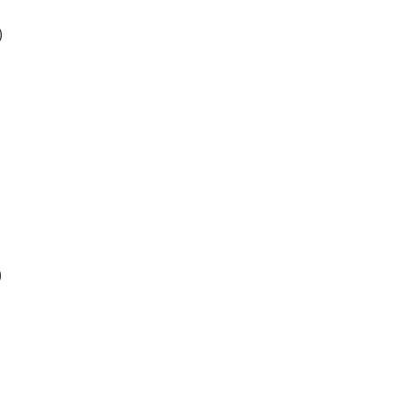
)
)
)