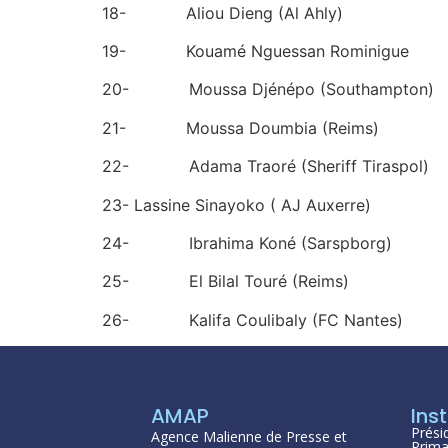
18- Aliou Dieng (Al Ahly)
19- Kouamé Nguessan Rominigue
20- Moussa Djénépo (Southampton)
21- Moussa Doumbia (Reims)
22- Adama Traoré (Sheriff Tiraspol)
23- Lassine Sinayoko ( AJ Auxerre)
24- Ibrahima Koné (Sarspborg)
25- El Bilal Touré (Reims)
26- Kalifa Coulibaly (FC Nantes)
AMAP
Inst
Prési
Agence Malienne de Presse et
Prima