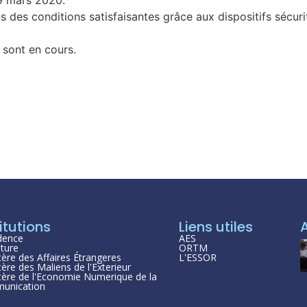
des conditions satisfaisantes grâce aux dispositifs sécurit
 sont en cours.
itutions
Liens utiles
dence
AES
ture
ORTM
tère des Affaires Étrangeres
L'ESSOR
tère des Maliens de l'Exterieur
tère de l'Economie Numerique de la
unication