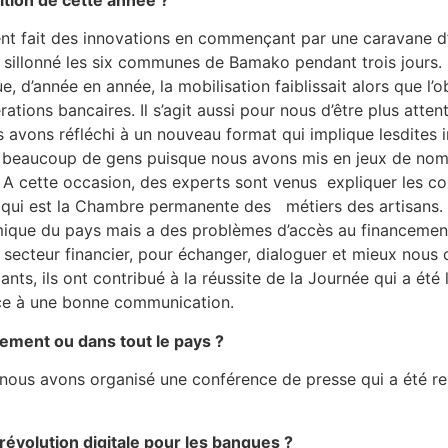
t fait des innovations en commençant par une caravane d’i
sillonné les six communes de Bamako pendant trois jours. En 
 d’année en année, la mobilisation faiblissait alors que l’ob
tions bancaires. Il s’agit aussi pour nous d’être plus attent
s avons réfléchi à un nouveau format qui implique lesdite
 beaucoup de gens puisque nous avons mis en jeux de nombr
A cette occasion, des experts sont venus expliquer les con
ur qui est la Chambre permanente des métiers des artisans. 
que du pays mais a des problèmes d’accès au financement. 
 secteur financier, pour échanger, dialoguer et mieux nous
nts, ils ont contribué à la réussite de la Journée qui a été 
âce à une bonne communication.
lement ou dans tout le pays ?
 nous avons organisé une conférence de presse qui a été re
 révolution digitale pour les banques ?