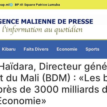
map.ml
BP:41 Square Patrice Lumuba
Kibaru
Faits Divers
Economie
Sports
aïdara, Directeur géné
 du Mali (BDM) : «Les
rès de 3000 milliards d
’Economie»