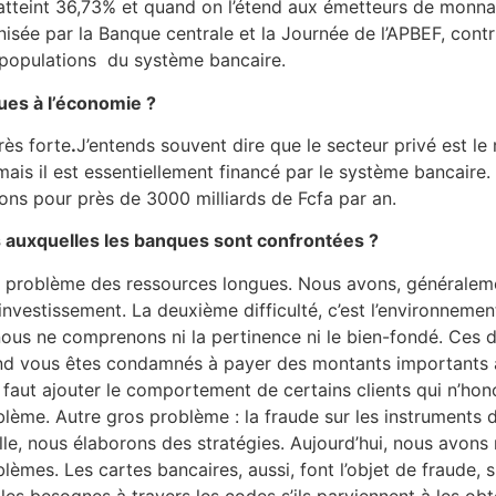
 atteint 36,73% et quand on l’étend aux émetteurs de monnaie
anisée par la Banque centrale et la Journée de l’APBEF, contr
s populations du système bancaire.
ques à l’économie ?
rès forte
.
J’entends souvent dire que le secteur privé est l
 mais il est essentiellement financé par le système bancair
ons pour près de 3000 milliards de Fcfa par an.
és auxquelles les banques sont confrontées ?
problème des ressources longues. Nous avons, généralemen
nvestissement. La deuxième difficulté, c’est l’environnement
 nous ne comprenons ni la pertinence ni le bien-fondé. Ces
nd vous êtes condamnés à payer des montants importants à 
il faut ajouter le comportement de certains clients qui n’h
blème. Autre gros problème : la fraude sur les instruments 
lle, nous élaborons des stratégies. Aujourd’hui, nous avons 
lèmes. Les cartes bancaires, aussi, font l’objet de fraude, 
les besognes à travers les codes s’ils parviennent à les obt