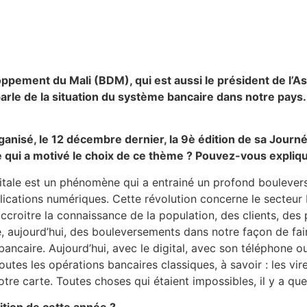
ppement du Mali (BDM), qui est aussi le président de l’A
le de la situation du système bancaire dans notre pays. C’
ganisé, le 12 décembre dernier, la 9è édition de sa Journée
qui a motivé le choix de ce thème ? Pouvez-vous expliquer
gitale est un phénomène qui a entrainé un profond boulever
plications numériques. Cette révolution concerne le secteu
ur accroitre la connaissance de la population, des clients, des
é, aujourd’hui, des bouleversements dans notre façon de fair
e bancaire. Aujourd’hui, avec le digital, avec son téléphone
toutes les opérations bancaires classiques, à savoir : les v
otre carte. Toutes choses qui étaient impossibles, il y a qu
dition de cette année ?