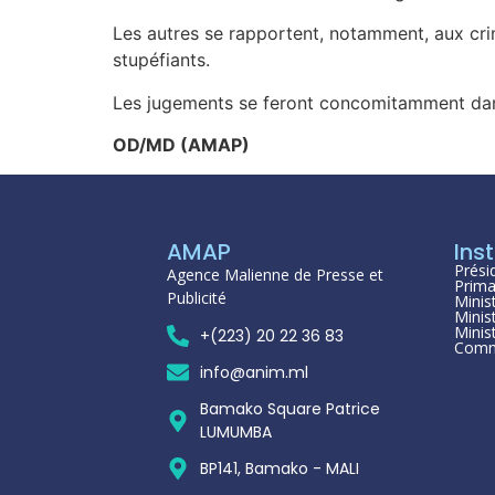
Les autres se rapportent, notamment, aux crim
stupéfiants.
Les jugements se feront concomitamment dans 
OD/MD (AMAP)
AMAP
Inst
Prési
Agence Malienne de Presse et
Prima
Publicité
Minis
Minis
Minis
+(223) 20 22 36 83
Comm
info@anim.ml
Bamako Square Patrice
LUMUMBA
BP141, Bamako - MALI