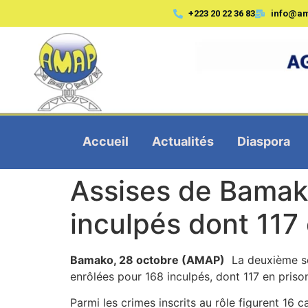
+223 20 22 36 83
info@a
Accueil
Actualités
Diaspora
Assises de Bamako
inculpés dont 117
Bamako, 28 octobre (AMAP)
La deuxième ses
enrôlées pour 168 inculpés, dont 117 en priso
Parmi les crimes inscrits au rôle figurent 16 c