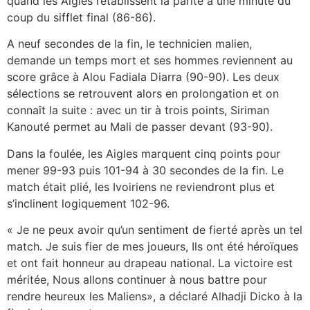
quand les Aigles rétablissent la parité à une minute du
coup du sifflet final (86-86).
A neuf secondes de la fin, le technicien malien,
demande un temps mort et ses hommes reviennent au
score grâce à Alou Fadiala Diarra (90-90). Les deux
sélections se retrouvent alors en prolongation et on
connaît la suite : avec un tir à trois points, Siriman
Kanouté permet au Mali de passer devant (93-90).
Dans la foulée, les Aigles marquent cinq points pour
mener 99-93 puis 101-94 à 30 secondes de la fin. Le
match était plié, les Ivoiriens ne reviendront plus et
s’inclinent logiquement 102-96.
« Je ne peux avoir qu’un sentiment de fierté après un tel
match. Je suis fier de mes joueurs, Ils ont été héroïques
et ont fait honneur au drapeau national. La victoire est
méritée, Nous allons continuer à nous battre pour
rendre heureux les Maliens», a déclaré Alhadji Dicko à la