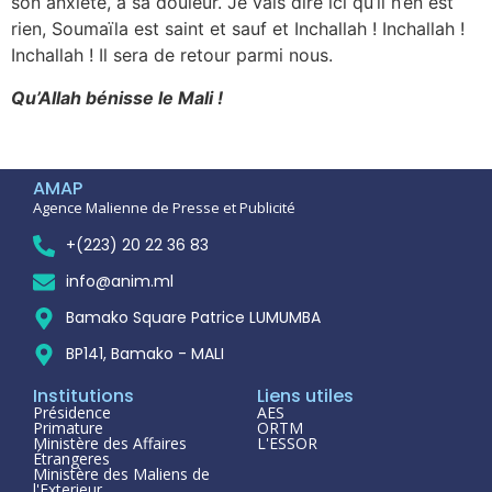
son anxiété, à sa douleur. Je vais dire ici qu’il n’en est
rien, Soumaïla est saint et sauf et Inchallah ! Inchallah !
Inchallah ! Il sera de retour parmi nous.
Qu’Allah bénisse le Mali !
AMAP
Agence Malienne de Presse et Publicité
+(223) 20 22 36 83
info@anim.ml
Bamako Square Patrice LUMUMBA
BP141, Bamako - MALI
Institutions
Liens utiles
Présidence
AES
Primature
ORTM
Ministère des Affaires
L'ESSOR
Étrangeres
Ministère des Maliens de
l'Exterieur