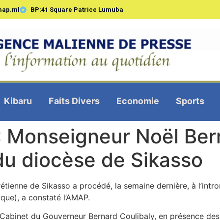
map.ml
BP:41 Square Patrice Lumuba
Kibaru
Faits Divers
Economie
Sports
 : Monseigneur Noël Ber
du diocèse de Sikasso
ienne de Sikasso a procédé, la semaine dernière, à l’intro
ique), a constaté l’AMAP.
e Cabinet du Gouverneur Bernard Coulibaly, en présence des