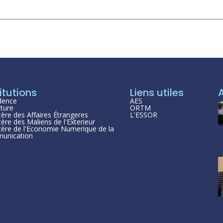
itutions
Liens utiles
dence
AES
ture
ORTM
tère des Affaires Étrangeres
L'ESSOR
tère des Maliens de l'Exterieur
tère de l'Economie Numerique de la
unication