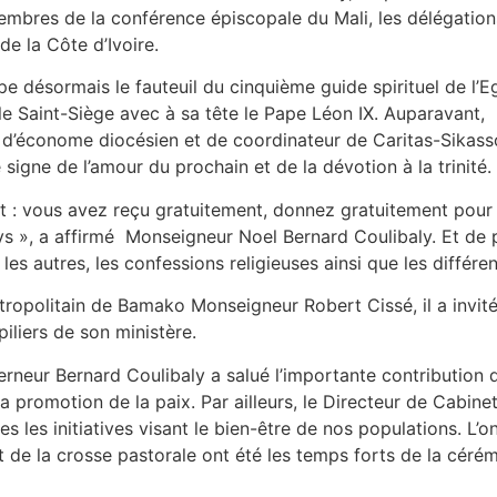
s membres de la conférence épiscopale du Mali, les délégatio
de la Côte d’Ivoire.
pe désormais le fauteuil du cinquième guide spirituel de l’E
le Saint-Siège avec à sa tête le Pape Léon IX. Auparavant
s d’économe diocésien et de coordinateur de Caritas-Sikass
 signe de l’amour du prochain et de la dévotion à la trinité.
 : vous avez reçu gratuitement, donnez gratuitement pour 
s », a affirmé Monseigneur Noel Bernard Coulibaly. Et de p
t les autres, les confessions religieuses ainsi que les différ
tropolitain de Bamako Monseigneur Robert Cissé, il a invité 
piliers de son ministère.
erneur Bernard Coulibaly a salué l’importante contribution 
t la promotion de la paix. Par ailleurs, le Directeur de Cabin
 les initiatives visant le bien-être de nos populations. L’o
et de la crosse pastorale ont été les temps forts de la céré
)