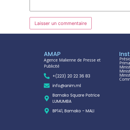
AMAP
Inst
Prési
Agence Malienne de Presse et
Prima
Publicité
Minis
Minis
Minis
+(223) 20 22 36 83
Comm
info@anim.ml
Bamako Square Patrice
LUMUMBA
BP141, Bamako - MALI