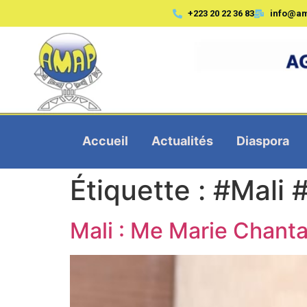
+223 20 22 36 83
info@a
Accueil
Actualités
Diaspora
Étiquette :
#Mali #
Mali : Me Marie Chanta