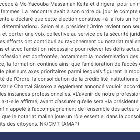
succède à Me Yacouba Massaman Keita et dirigera, pour un m
emmes. La rencontre avait à son ordre du jour le compte r
nte a déclaré que cette élection constitue «à la fois un ho
détermination». Selon elle, présider l’Ordre revient non seu
 et porter une voix collective au service de la sécurité ju
 efforts ont contribué au rayonnement du notariat malien,
s et avec l’ambition nécessaire pour relever les défis actue
profession est confrontée, notamment la modernisation des pr
e, la formation continue ainsi que l’amélioration de l’accès 
e plusieurs axes prioritaires parmi lesquels figurent la mod
té de l’Ordre, la consolidation de la crédibilité institution
 Marie Chantal Sissoko a également annoncé vouloir accorder
les instances professionnelles. «L’avenir de notre professi
t-elle affirmé, avant d’assurer qu’elle sera «la présidente 
enfin appelé à l’accompagnement de l’ensemble des acteurs 
t que le notariat malien joue un rôle essentiel dans la consol
roits des citoyens. NK/CMT (AMAP)