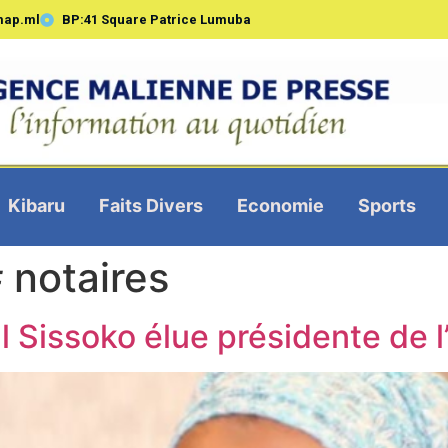
map.ml
BP:41 Square Patrice Lumuba
Kibaru
Faits Divers
Economie
Sports
 notaires
l Sissoko élue présidente de l