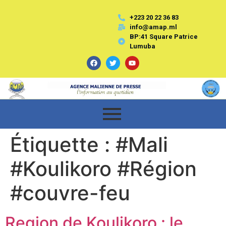
+223 20 22 36 83
info@amap.ml
BP:41 Square Patrice
Lumuba
Étiquette :
#Mali
#Koulikoro #Région
#couvre-feu
Region de Koulikoro : le