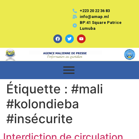
+223 20 22 36 83
info@amap.ml
BP:41 Square Patrice
Lumuba
Étiquette :
#mali
#kolondieba
#insécurite
Interdiction de circulation