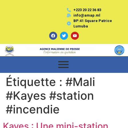
+223 20 22 36 83
info@amap.ml
BP:41 Square Patrice
Lumuba
Étiquette :
#Mali
#Kayes #station
#incendie
Kayes : Une mini-station