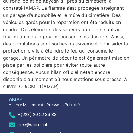
du rond-point de KayesN’di, près du cimetière, a
constaté l’AMAP. La flamme s’est propagée atteignant
un garage d’automobile et le mûre du cimetière. Des
véhicules garés pour la réparation ont été réduits en
cendre. Des éléments des sapeurs pompiers sont au
four et au moulin pour circonscrire les dangers. Aussi,
des populations sont sorties massivement pour aider la
protection civile à éteindre le feu qui consume le
garage. Un périmètre de sécurité est également mise en
place par les policiers pour éviter toute autre
conséquence. Aucun bilan officiel n’était encore
disponible au moment où nous mettions sous presse. A
suivre. OD/CMT ((AMAP)
AMAP
Agence Malienne de Presse et Publicité
+(223) 20 22 36 83
info@anim.ml