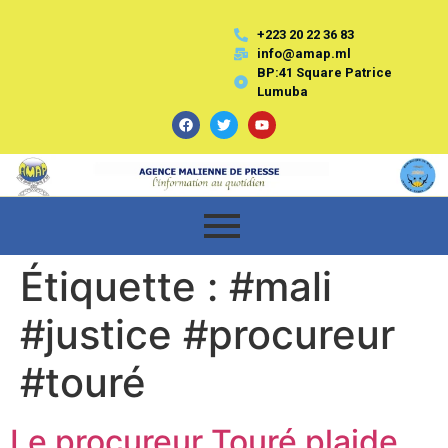
+223 20 22 36 83
info@amap.ml
BP:41 Square Patrice
Lumuba
Étiquette :
#mali
#justice #procureur
#touré
Le procureur Touré plaide