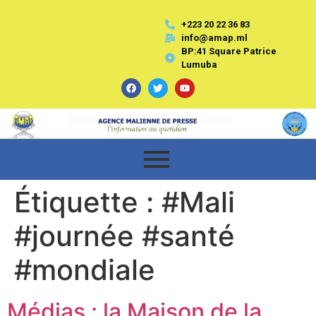
+223 20 22 36 83
info@amap.ml
BP:41 Square Patrice
Lumuba
Étiquette :
#Mali
#journée #santé
#mondiale
Médias : la Maison de la