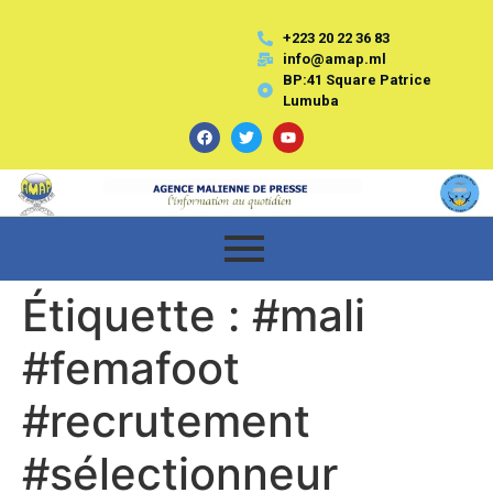
+223 20 22 36 83
info@amap.ml
BP:41 Square Patrice
Lumuba
Étiquette :
#mali
#femafoot
#recrutement
#sélectionneur