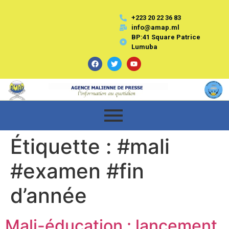
+223 20 22 36 83
info@amap.ml
BP:41 Square Patrice
Lumuba
Étiquette :
#mali
#examen #fin
d’année
Mali-éducation : lancement