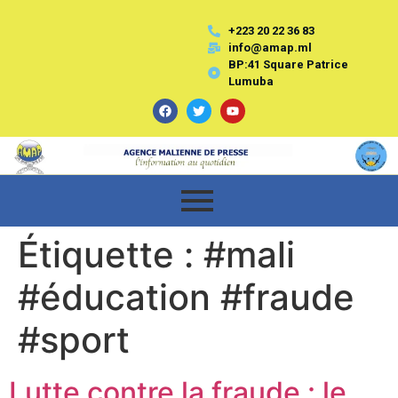
+223 20 22 36 83
info@amap.ml
BP:41 Square Patrice
Lumuba
Étiquette :
#mali
#éducation #fraude
#sport
Lutte contre la fraude : le