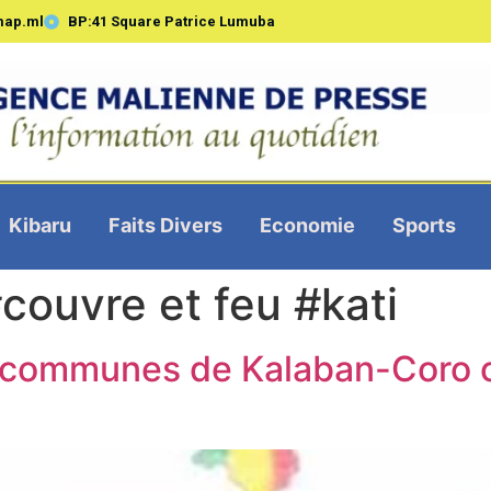
map.ml
BP:41 Square Patrice Lumuba
Kibaru
Faits Divers
Economie
Sports
couvre et feu #kati
es communes de Kalaban-Coro 