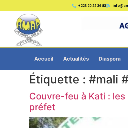
+223 20 22 36 83
info@a
Accueil
Actualités
Diaspora
Étiquette :
#mali #
Couvre-feu à Kati : l
préfet