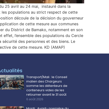
u 25 avril au 24 mai, instauré dans la
es populations au strict respect de cette
position découle de la décision du gouverneur
l’application de cette mesure aux communes
lier du District de Bamako, notamment en son
 cet effet, l’ensemble des populations du Cercle
a sécurité des personnes et des biens. Le
ffective de cette mesure. KD (AMAP)
Actualités
Transport/Mali : le Conseil
malien des Chargeurs
somme les détenteurs de
conteneurs vides de les
retourner avant le 31 août
6 août 2026
Mopti : Avant- première du