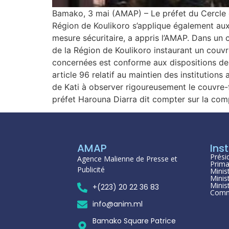
Bamako, 3 mai (AMAP) – Le préfet du Cercle d
Région de Koulikoro s’applique également aux
mesure sécuritaire, a appris l’AMAP. Dans un 
de la Région de Koulikoro instaurant un couv
concernées est conforme aux dispositions de
article 96 relatif au maintien des institutions 
de Kati à observer rigoureusement le couvre-f
préfet Harouna Diarra dit compter sur la comp
AMAP
Inst
Prési
Agence Malienne de Presse et
Prima
Publicité
Minis
Minis
Minis
+(223) 20 22 36 83
Comm
info@anim.ml
Bamako Square Patrice