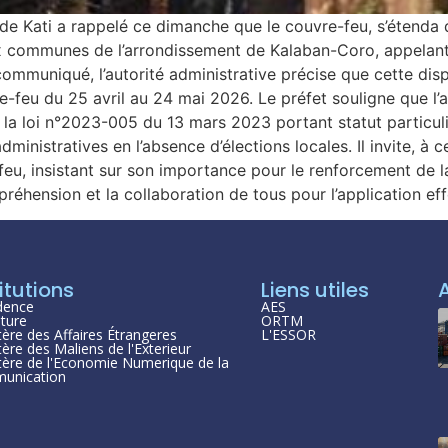
e Kati a rappelé ce dimanche que le couvre-feu, s’étenda d
 communes de l’arrondissement de Kalaban-Coro, appelant l
communiqué, l’autorité administrative précise que cette dis
re-feu du 25 avril au 24 mai 2026. Le préfet souligne que 
 la loi n°2023-005 du 13 mars 2023 portant statut particu
administratives en l’absence d’élections locales. Il invite, à
eu, insistant sur son importance pour le renforcement de l
réhension et la collaboration de tous pour l’application e
itutions
Liens utiles
dence
AES
ture
ORTM
tère des Affaires Étrangeres
L'ESSOR
tère des Maliens de l'Exterieur
tère de l'Economie Numerique de la
unication